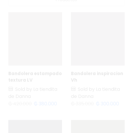
Bandolera estampado
Bandolera inspiracion
textura LV
Vh
Sold by La tiendita
Sold by La tiendita
de Danna
de Danna
₲
420.000
₲
380.000
₲
335.000
₲
300.000