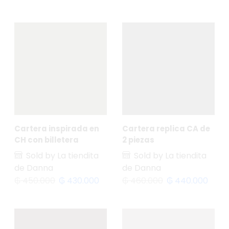
Cartera inspirada en
Cartera replica CA de
CH con billetera
2 piezas
Sold by La tiendita
Sold by La tiendita
de Danna
de Danna
₲
450.000
₲
430.000
₲
460.000
₲
440.000