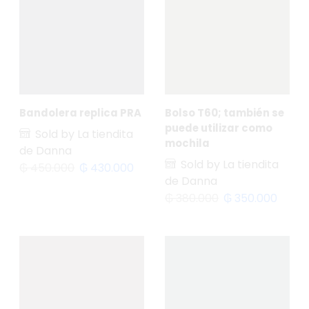
Bandolera replica PRA
Bolso T60; también se
puede utilizar como
Sold by La tiendita
mochila
de Danna
Sold by La tiendita
₲
450.000
₲
430.000
de Danna
₲
380.000
₲
350.000