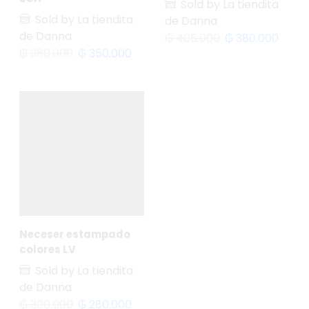
Sold by La tiendita
Sold by La tiendita
de Danna
de Danna
₲
405.000
₲
380.000
₲
380.000
₲
350.000
Neceser estampado
colores LV
Sold by La tiendita
de Danna
₲
300.000
₲
280.000