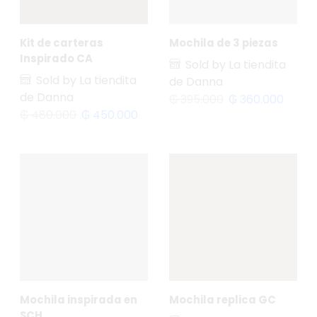
Kit de carteras
Mochila de 3 piezas
Inspirado CA
Sold by La tiendita
Sold by La tiendita
de Danna
de Danna
₲
395.000
₲
360.000
₲
480.000
₲
450.000
Mochila inspirada en
Mochila replica GC
SCH