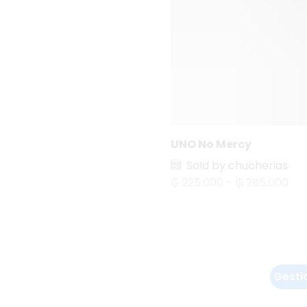
Sierra de Calar
Taladro
Turbinas
Ventiladores
Instrumentos Músicales
Guitarras
Guitarras Acusticas
UNO No Mercy
Juegos
Sold by chucherias
₲
225.000
-
₲
285.000
Juguetes
Librería
Moda y Estilo
Calzados
Gafas
Gesti
Ropa