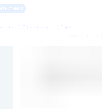
NTÁCTANOS
0
0
Acceder
Lista de deseo
₲
0
Show