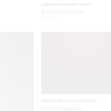
Juguete Armable Groot
Sold by with the line
₲
880.000
UNO No Mercy con Estuche
Sold by chucherias