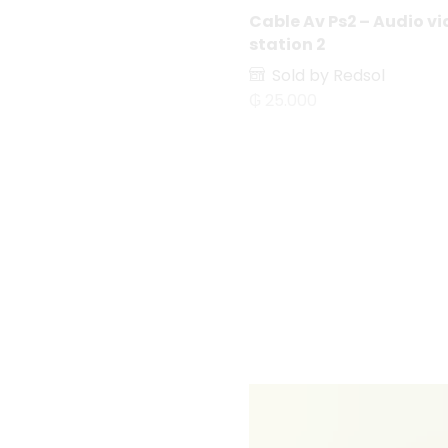
Cable Av Ps2 – Audio v
Proyectores
station 2
automotores
Sold by Redsol
Cocina
₲
25.000
Cosméticos
Electrodomésticos
Electrodomésticos p/
el hogar
Aspiradoras y
Accesorios
Electronica
Balanza Digital
Celulares y Teléfonos
Accesorios
p/Celulares
Auriculares