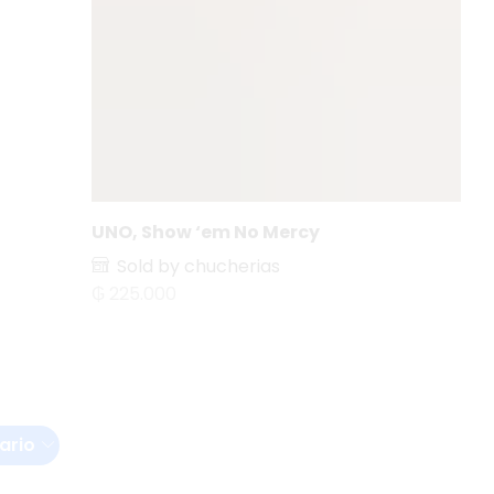
UNO, Show ‘em No Mercy
Sold by chucherias
₲
225.000
ario