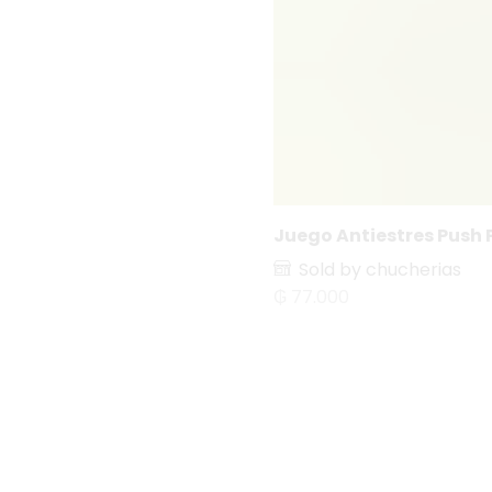
Hológrafo
Tablet
Traductor
Entretenimiento
Adulto
Juegos
Juegos de Mesa
Juego Antiestres Push 
grillo benitez
Sold by chucherias
Herramientas
₲
77.000
Industrias
Cepillo Eléctrico
Deshumificador
Enfriadores
Equipos Industriales
Extractores