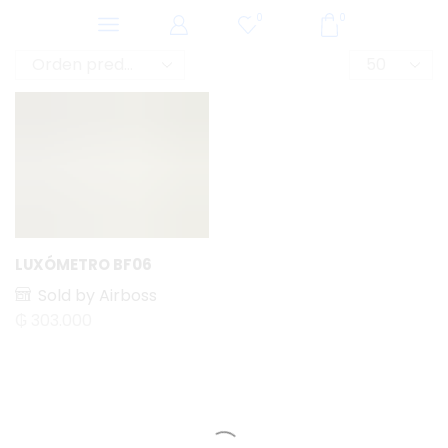
0
0
LUXÓMETRO BF06
Sold by Airboss
₲
303.000