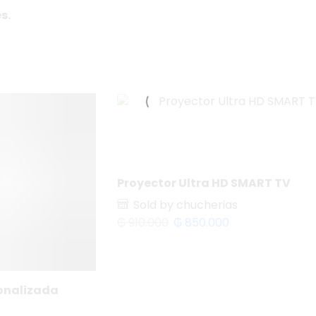
s.
Proyector Ultra HD SMART TV
Sold by chucherias
₲
910.000
₲
850.000
onalizada