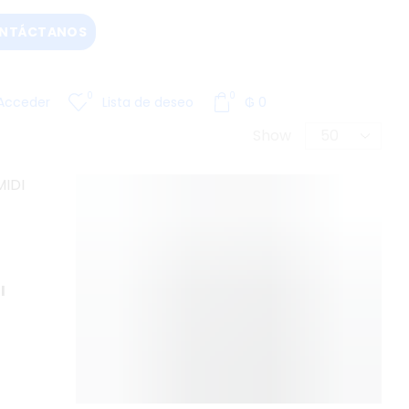
NTÁCTANOS
0
0
Acceder
Lista de deseo
₲
0
Show
I