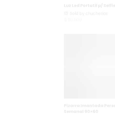
Luz Led Portatil p/ Selfie
Proyectores
Sold by chucherias
automotores
₲
110.000
Cocina
Cosméticos
Electrodomésticos
Electrodomésticos p/
el hogar
Aspiradoras y
Accesorios
Electronica
Balanza Digital
Celulares y Teléfonos
Accesorios
p/Celulares
Pizarra Imantada Pers
Auriculares
Semanal 90×60