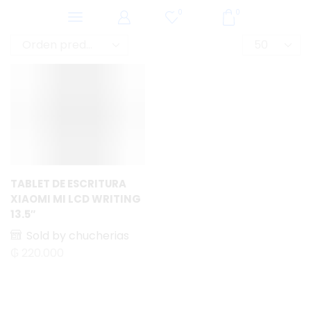
0
0
TABLET DE ESCRITURA
XIAOMI MI LCD WRITING
13.5″
Sold by chucherias
₲
220.000