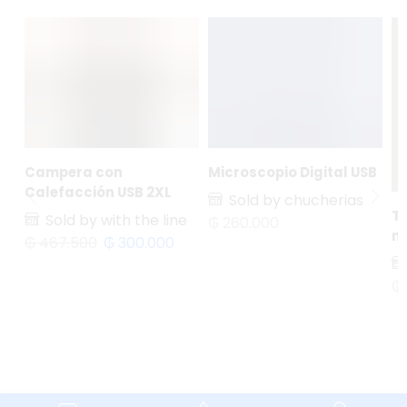
Campera con
Microscopio Digital USB
Calefacción USB 2XL
Sold by chucherias
Te
Sold by with the line
₲
260.000
m
₲
467.500
₲
300.000
₲