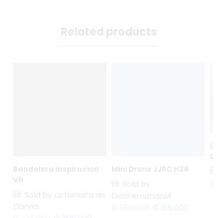
Related products
C
C
Bandolera inspiracion
Mini Drone JJRC H36
Vh
₲
Sold by
Sold by La tiendita de
DonFernandoM
Danna
₲
350.000
₲
315.000