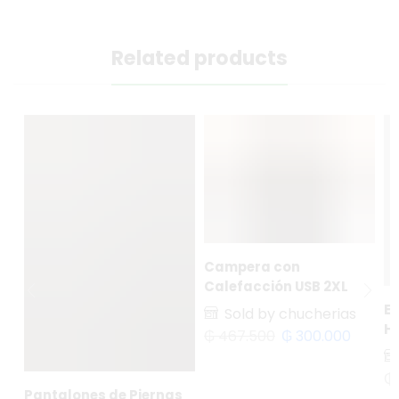
Related products
Campera con
Calefacción USB 2XL
Es
Sold by chucherias
H
₲
467.500
₲
300.000
₲
Pantalones de Piernas