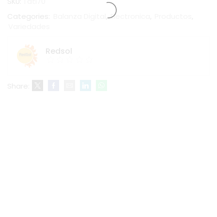
SKU:
Tati70
Categories:
Balanza Digital
,
Electronica
,
Productos
,
Variedades
Redsol
Share: