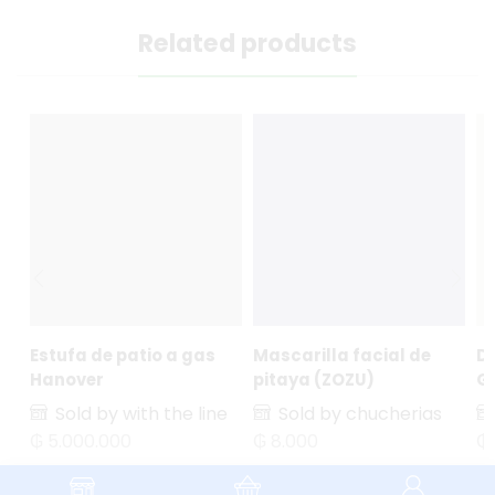
Related products
Estufa de patio a gas
Mascarilla facial de
D
Hanover
pitaya (ZOZU)
G
Sold by with the line
Sold by chucherias
₲
5.000.000
₲
8.000
₲