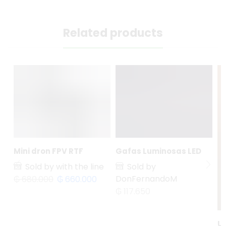
Related products
Mini dron FPV RTF
Gafas Luminosas LED
Sold by with the line
Sold by
DonFernandoM
₲
680.000
₲
660.000
₲
117.650
U