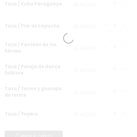
Taza / Kuña Paraguaya
₲
40.000
Taza / Flor de Lapacho
₲
40.000
Taza / Panteón de los
₲
40.000
héroes
Taza / Pareja de danza
₲
40.000
folklore
Taza / Termo y guampa
₲
40.000
de terere
Taza / Yuyera
₲
40.000
AÑADIR AL CARRITO