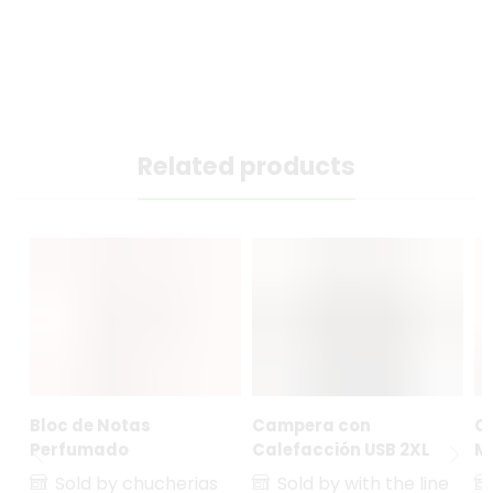
Related products
Bloc de Notas
Campera con
Ce
Perfumado
Calefacción USB 2XL
M
Sold by chucherias
Sold by with the line