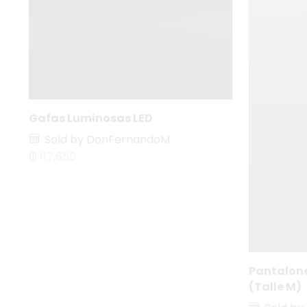
Gafas Luminosas LED
Sold by DonFernandoM
₲
117.650
Pantalone
(Talle M)