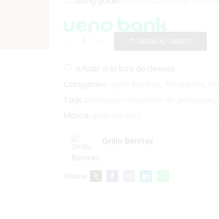
Sizing guide
Hasta 12 cuotas sin interés
AÑADIR AL CARRITO
Añadir a la lista de deseos
Categories:
grillo benitez
,
Productos
,
So
Tags:
paraguay
,
recuerdos de paraguay
,
Marca:
grillo benitez
Grillo Benitez
Share: