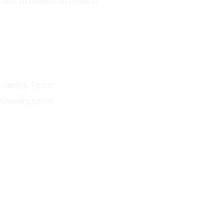
 con tu tarjeta de crédito
uvenirs
,
Tazas
suvenirs
,
tazas