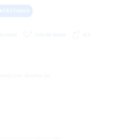
NTÁCTANOS
0
0
Acceder
Lista de deseo
₲
0
imada con diseños de