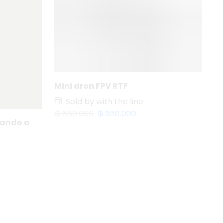
Mini dron FPV RTF
U
Sold by with the line
₲
680.000
₲
660.000
₲
mando a