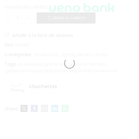
tarjeta de crédito
AÑADIR AL CARRITO
Añadir a la lista de deseos
SKU:
GLL001
Categories:
Productos
,
Gafas
,
Moda y Estilo
Tags:
accesorios
,
gafas led
,
gafas luminosas
,
gafas luminosas led
,
lentes led
,
lentes luminosos
chucherias
Share: