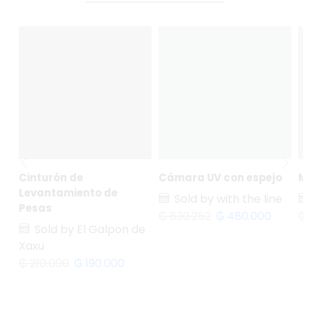
Cinturón de
Cámara UV con espejo
Mi
Levantamiento de
Sold by with the line
Pesas
₲
630.252
₲
480.000
₲
Sold by El Galpon de
Xaxu
₲
210.000
₲
190.000