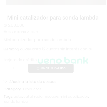
Mini catalizador para sonda lambda
₲
200.000
SOLD BY PREVENING
Mini catalizador para sonda lambda
Hasta 12 cuotas sin interés con tu
Sizing guide
tarjeta de crédito
AÑADIR AL CARRITO
Añadir a la lista de deseos
Category:
Productos
Tags:
auto
,
catalizador
,
escape
,
mini catalizador
,
sonda lamba