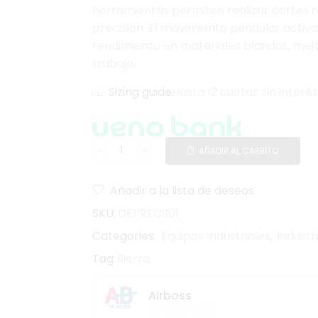
herramientas permiten realizar cortes re
precisión. El movimiento pendular activa
rendimiento en materiales blandos, mej
trabajo.
Sizing guide
Hasta 12 cuotas sin interés
AÑADIR AL CARRITO
Añadir a la lista de deseos
SKU:
DEPRECS01
Categories:
Equipos Industriales
,
Industr
Tag:
Sierra
Airboss