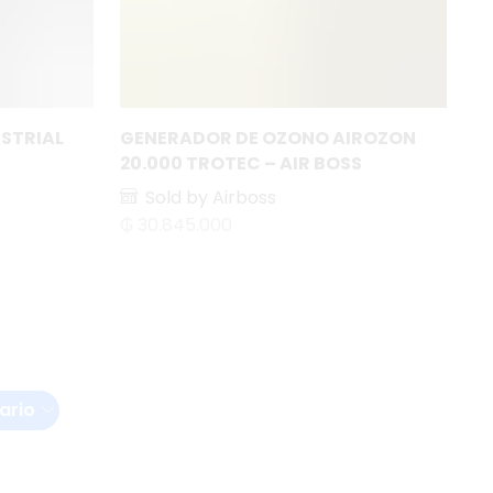
USTRIAL
GENERADOR DE OZONO AIROZON
L
20.000 TROTEC – AIR BOSS
Sold by Airboss
₲
₲
30.845.000
ario