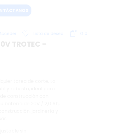
NTÁCTANOS
0
0
Acceder
Lista de deseo
₲
0
20V TROTEC –
quier tarea de corte. La
il y robusta, ideal para
 de construcción con
u batería de 20V / 2,0 Ah,
onstrucción, jardinería y
cas.
ustable sin