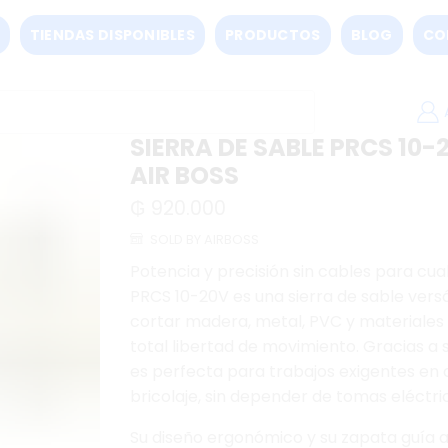
TIENDAS DISPONIBLES
PRODUCTOS
BLOG
CO
SIERRA DE SABLE PRCS 10-
AIR BOSS
₲
920.000
SOLD BY AIRBOSS
Potencia y precisión sin cables para cual
PRCS 10-20V es una sierra de sable versát
cortar madera, metal, PVC y materiales
total libertad de movimiento. Gracias a s
es perfecta para trabajos exigentes en c
bricolaje, sin depender de tomas eléctri
Su diseño ergonómico y su zapata guía aj