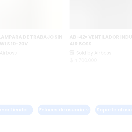
LAMPARA DE TRABAJO SIN
AB-42» VENTILADOR IND
PWLS 10-20V
AIR BOSS
 Airboss
Sold by Airboss
₲
4.700.000
onar tienda
Enlaces de usuario
Soporte al usu