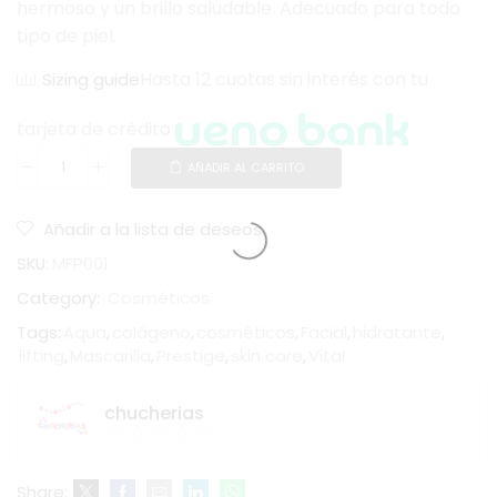
hermoso y un brillo saludable. Adecuado para todo
tipo de piel.
Hasta 12 cuotas sin interés con tu
Sizing guide
tarjeta de crédito
AÑADIR AL CARRITO
Añadir a la lista de deseos
SKU:
MFP001
Category:
Cosméticos
Tags:
Aqua
,
colágeno
,
cosméticos
,
Facial
,
hidratante
,
lifting
,
Mascarilla
,
Prestige
,
skin care
,
Vital
chucherias
Share: