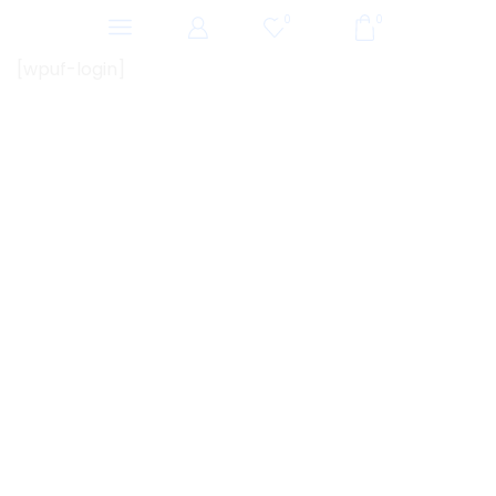
0
0
[wpuf-login]